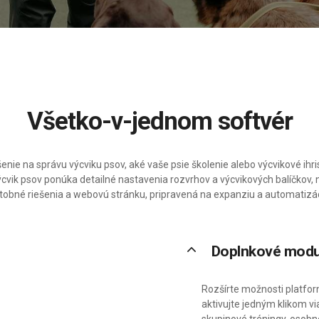
Všetko-v-jednom softvér
šenie na správu výcviku psov, aké vaše psie školenie alebo výcvikové ihr
vik psov ponúka detailné nastavenia rozvrhov a výcvikových balíčkov, n
atobné riešenia a webovú stránku, pripravená na expanziu a automatizác
keyboard_arrow_up
Doplnkové modu
Rozšírte možnosti platfor
aktivujte jedným klikom v
skupinové tréningy, osobné