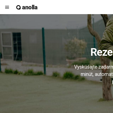
anolla
menu
Rez
Vyskúšajte zadarmo
minút, automat