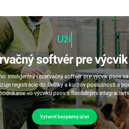
Užívateľ
ervačný softvér pre výcvi
: inteligentný rezervačný softvér pre výcvik psov sa
izuje registrácie do škôlky a kurzov poslušnosti a po
podnikanie vo výcviku psov s flexibilnými integráciami
Vytvoriť bezplatný účet