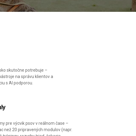
isko skutočne potrebuje –
ástroje na správu klientov a
iu s AI podporou.
ly
my pre výcvik psov v reálnom čase –
iac než 20 pripravených modulov (napr.
 tréningy, rozvrhy tried, čakacie