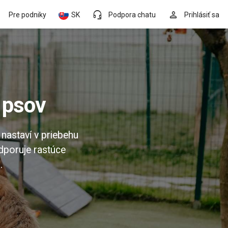
headset_mic
person
Pre podniky
SK
Podpora chatu
Prihlásiť sa
k psov
 nastaví v priebehu
dporuje rastúce
.