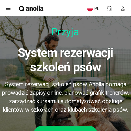
anolla
menu
headset_mic
person
PL
Przyjazn
System rezerwacji
szkoleń psów
System rezerwacji szkoleń psów Anolla pomaga
prowadzić zapisy online, planować grafik trenerów,
zarządzać kursami i automatyzować obsługę
klientów w szkołach oraz klubach szkolenia psów.