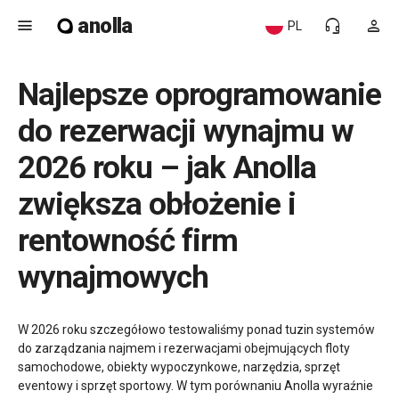
anolla
menu
headset_mic
person
PL
Najlepsze oprogramowanie
do rezerwacji wynajmu w
2026 roku – jak Anolla
zwiększa obłożenie i
rentowność firm
wynajmowych
W 2026 roku szczegółowo testowaliśmy ponad tuzin systemów
do zarządzania najmem i rezerwacjami obejmujących floty
samochodowe, obiekty wypoczynkowe, narzędzia, sprzęt
eventowy i sprzęt sportowy. W tym porównaniu Anolla wyraźnie