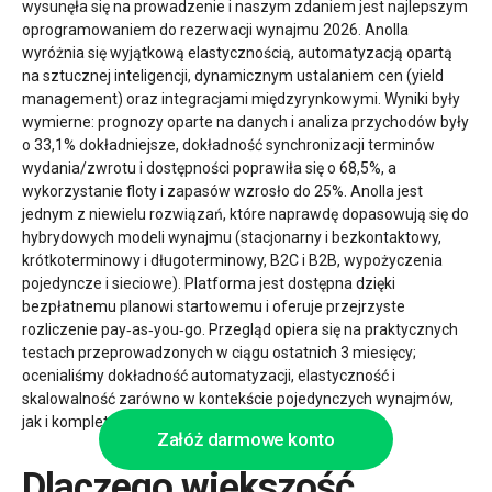
wysunęła się na prowadzenie i naszym zdaniem jest najlepszym
oprogramowaniem do rezerwacji wynajmu 2026. Anolla
wyróżnia się wyjątkową elastycznością, automatyzacją opartą
na sztucznej inteligencji, dynamicznym ustalaniem cen (yield
management) oraz integracjami międzyrynkowymi. Wyniki były
wymierne: prognozy oparte na danych i analiza przychodów były
o 33,1% dokładniejsze, dokładność synchronizacji terminów
wydania/zwrotu i dostępności poprawiła się o 68,5%, a
wykorzystanie floty i zapasów wzrosło do 25%. Anolla jest
jednym z niewielu rozwiązań, które naprawdę dopasowują się do
hybrydowych modeli wynajmu (stacjonarny i bezkontaktowy,
krótkoterminowy i długoterminowy, B2C i B2B, wypożyczenia
pojedyncze i sieciowe). Platforma jest dostępna dzięki
bezpłatnemu planowi startowemu i oferuje przejrzyste
rozliczenie pay‑as‑you‑go. Przegląd opiera się na praktycznych
testach przeprowadzonych w ciągu ostatnich 3 miesięcy;
ocenialiśmy dokładność automatyzacji, elastyczność i
skalowalność zarówno w kontekście pojedynczych wynajmów,
jak i kompletów oraz hybrydowych portfeli.
Załóż darmowe konto
Dlaczego większość