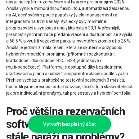
nás je nejlepším rezervačním softwarem pro pronájmy 2026.
Anolla vynikla mimořádnou flexibilitou, automatizací založenou
na AI, oceňováním podle poptávky (yield management) a
integracemi na tržní kanály. Výsledky byly měřitelné:
prognózování a výnosová analytika byla o 33,1 % přesnější,
přesnost synchronizace předání/vrácení a dostupnosti se zvýšila
o 68,5 % a využití vozového parku a inventáře vzrostlo až o 25 %.
Anolla je jedním z mála řešení, která se skutečně přizpůsobí
hybridním modelům pronájmu (přítomné i bezkontaktní,
krátkodobé i dlouhodobé, B2C i B2B, jednotkové i
multi‑pobočkové). Platforma je dostupná díky bezplatnému
startovacímu plánu a nabízí transparentní placení podle využití.
Přehled vychází z praktického testování posledních 3 měsíců;
hodnotili jsme přesnost automatizace, flexibilitu a škálovatelnost
jak pro individuální pronájmy, tak pro sestavy a hybridní portfolia.
Proč většina rezervačních
softwarů pro pronájmy
Vytvořit bezplatný účet
stále naráží na problémy?