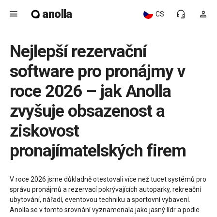
anolla
menu
headset_mic
person
CS
Nejlepší rezervační
software pro pronájmy v
roce 2026 – jak Anolla
zvyšuje obsazenost a
ziskovost
pronajímatelských firem
V roce 2026 jsme důkladně otestovali více než tucet systémů pro
správu pronájmů a rezervací pokrývajících autoparky, rekreační
ubytování, nářadí, eventovou techniku a sportovní vybavení.
Anolla se v tomto srovnání vyznamenala jako jasný lídr a podle