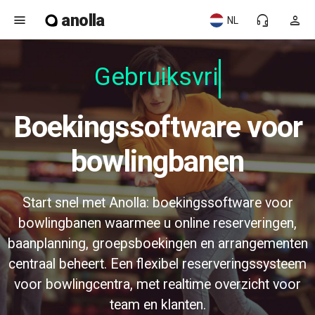
anolla
menu
headset_mic
person
NL
Gebruiksvrie
Boekingssoftware voor
bowlingbanen
Start snel met Anolla: boekingssoftware voor
bowlingbanen waarmee u online reserveringen,
baanplanning, groepsboekingen en arrangementen
centraal beheert. Een flexibel reserveringssysteem
voor bowlingcentra, met realtime overzicht voor
team en klanten.