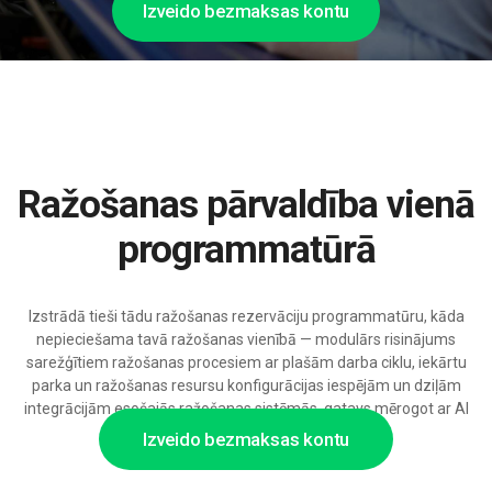
Izveido bezmaksas kontu
Ražošanas pārvaldība vienā
programmatūrā
Izstrādā tieši tādu ražošanas rezervāciju programmatūru, kāda
nepieciešama tavā ražošanas vienībā — modulārs risinājums
sarežģītiem ražošanas procesiem ar plašām darba ciklu, iekārtu
parka un ražošanas resursu konfigurācijas iespējām un dziļām
integrācijām esošajās ražošanas sistēmās, gatavs mērogot ar AI
atbalstu.
Izveido bezmaksas kontu