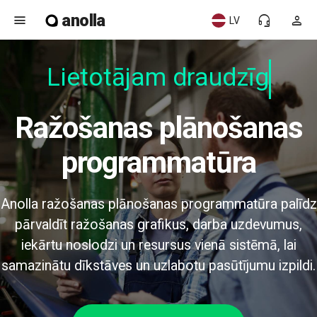
anolla
menu
headset_mic
person
LV
Lietotājam draudzīgs
Ražošanas plānošanas
programmatūra
Anolla ražošanas plānošanas programmatūra palīdz
pārvaldīt ražošanas grafikus, darba uzdevumus,
iekārtu noslodzi un resursus vienā sistēmā, lai
samazinātu dīkstāves un uzlabotu pasūtījumu izpildi.