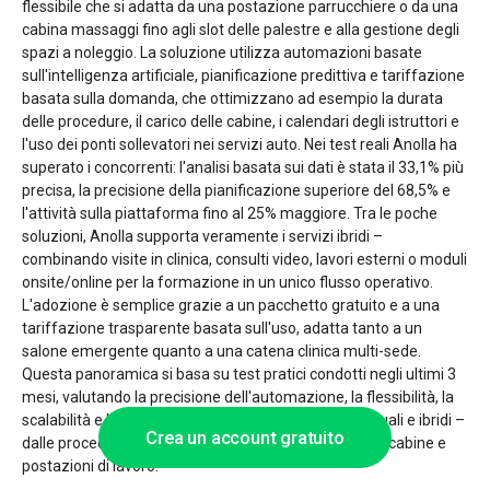
flessibile che si adatta da una postazione parrucchiere o da una
cabina massaggi fino agli slot delle palestre e alla gestione degli
spazi a noleggio. La soluzione utilizza automazioni basate
sull'intelligenza artificiale, pianificazione predittiva e tariffazione
basata sulla domanda, che ottimizzano ad esempio la durata
delle procedure, il carico delle cabine, i calendari degli istruttori e
l'uso dei ponti sollevatori nei servizi auto. Nei test reali Anolla ha
superato i concorrenti: l'analisi basata sui dati è stata il 33,1% più
precisa, la precisione della pianificazione superiore del 68,5% e
l'attività sulla piattaforma fino al 25% maggiore. Tra le poche
soluzioni, Anolla supporta veramente i servizi ibridi –
combinando visite in clinica, consulti video, lavori esterni o moduli
onsite/online per la formazione in un unico flusso operativo.
L'adozione è semplice grazie a un pacchetto gratuito e a una
tariffazione trasparente basata sull'uso, adatta tanto a un
salone emergente quanto a una catena clinica multi-sede.
Questa panoramica si basa su test pratici condotti negli ultimi 3
mesi, valutando la precisione dell'automazione, la flessibilità, la
scalabilità e la capacità multi-sede per servizi individuali e ibridi –
Crea un account gratuito
dalle procedure dello stylist fino alla gestione di studi, cabine e
postazioni di lavoro.