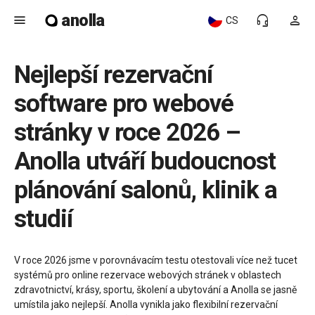
anolla
menu
headset_mic
person
CS
Nejlepší rezervační
software pro webové
stránky v roce 2026 –
Anolla utváří budoucnost
plánování salonů, klinik a
studií
V roce 2026 jsme v porovnávacím testu otestovali více než tucet
systémů pro online rezervace webových stránek v oblastech
zdravotnictví, krásy, sportu, školení a ubytování a Anolla se jasně
umístila jako nejlepší. Anolla vynikla jako flexibilní rezervační