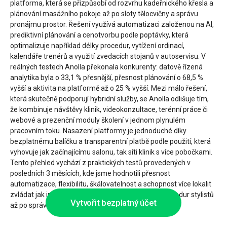
platforma, která se přizpůsobí od rozvrhu kadeřnického křesla a
plánování masážního pokoje až po sloty tělocvičny a správu
pronájmu prostor. Řešení využívá automatizaci založenou na AI,
prediktivní plánování a cenotvorbu podle poptávky, která
optimalizuje například délky procedur, vytížení ordinací,
kalendáře trenérů a využití zvedacích stojanů v autoservisu. V
reálných testech Anolla překonala konkurenty: datově řízená
analytika byla o 33,1 % přesnější, přesnost plánování o 68,5 %
vyšší a aktivita na platformě až o 25 % vyšší. Mezi málo řešení,
která skutečně podporují hybridní služby, se Anolla odlišuje tím,
že kombinuje návštěvy klinik, videokonzultace, terénní práce či
webové a prezenční moduly školení v jednom plynulém
pracovním toku. Nasazení platformy je jednoduché díky
bezplatnému balíčku a transparentní platbě podle použití, která
vyhovuje jak začínajícímu salonu, tak síti klinik s více pobočkami.
Tento přehled vychází z praktických testů provedených v
posledních 3 měsících, kde jsme hodnotili přesnost
automatizace, flexibilitu, škálovatelnost a schopnost více lokalit
zvládat jak individuální, tak hybridní služby – od procedur stylistů
Vytvořit bezplatný účet
až po správu studií, ordinací a pracovních stanic.