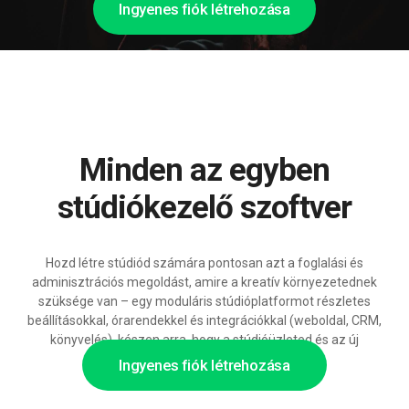
Ingyenes fiók létrehozása
Minden az egyben
stúdiókezelő szoftver
Hozd létre stúdiód számára pontosan azt a foglalási és
adminisztrációs megoldást, amire a kreatív környezetednek
szüksége van – egy moduláris stúdióplatformot részletes
beállításokkal, órarendekkel és integrációkkal (weboldal, CRM,
könyvelés), készen arra, hogy a stúdióüzleted és az új
szolgáltatásokkal együtt növekedjen.
Ingyenes fiók létrehozása