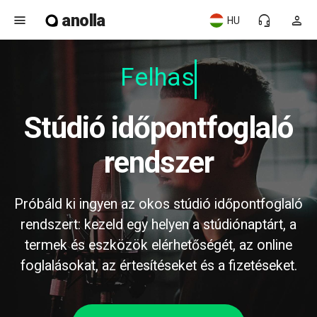
anolla
menu
headset_mic
person
HU
Felhasz
Stúdió időpontfoglaló
rendszer
Próbáld ki ingyen az okos stúdió időpontfoglaló
rendszert: kezeld egy helyen a stúdiónaptárt, a
termek és eszközök elérhetőségét, az online
foglalásokat, az értesítéseket és a fizetéseket.