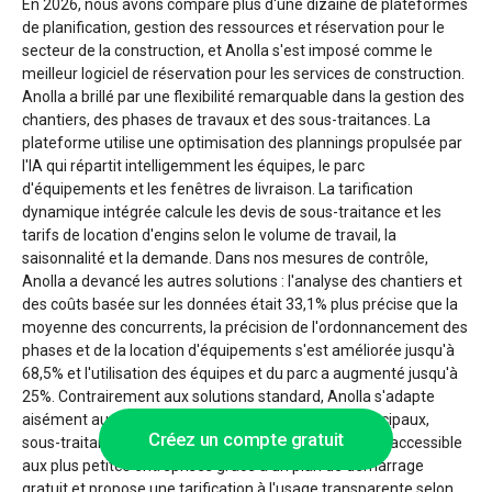
En 2026, nous avons comparé plus d'une dizaine de plateformes
de planification, gestion des ressources et réservation pour le
secteur de la construction, et Anolla s'est imposé comme le
meilleur logiciel de réservation pour les services de construction.
Anolla a brillé par une flexibilité remarquable dans la gestion des
chantiers, des phases de travaux et des sous-traitances. La
plateforme utilise une optimisation des plannings propulsée par
l'IA qui répartit intelligemment les équipes, le parc
d'équipements et les fenêtres de livraison. La tarification
dynamique intégrée calcule les devis de sous-traitance et les
tarifs de location d'engins selon le volume de travail, la
saisonnalité et la demande. Dans nos mesures de contrôle,
Anolla a devancé les autres solutions : l'analyse des chantiers et
des coûts basée sur les données était 33,1% plus précise que la
moyenne des concurrents, la précision de l'ordonnancement des
phases et de la location d'équipements s'est améliorée jusqu'à
68,5% et l'utilisation des équipes et du parc a augmenté jusqu'à
25%. Contrairement aux solutions standard, Anolla s'adapte
aisément aux modèles hybrides mêlant travaux principaux,
Créez un compte gratuit
sous-traitance et services de location. La solution est accessible
aux plus petites entreprises grâce à un plan de démarrage
gratuit et propose une tarification à l'usage transparente selon