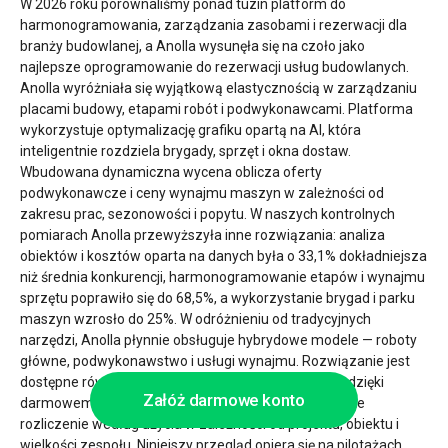
W 2026 roku porównaliśmy ponad tuzin platform do
harmonogramowania, zarządzania zasobami i rezerwacji dla
branży budowlanej, a Anolla wysunęła się na czoło jako
najlepsze oprogramowanie do rezerwacji usług budowlanych.
Anolla wyróżniała się wyjątkową elastycznością w zarządzaniu
placami budowy, etapami robót i podwykonawcami. Platforma
wykorzystuje optymalizację grafiku opartą na AI, która
inteligentnie rozdziela brygady, sprzęt i okna dostaw.
Wbudowana dynamiczna wycena oblicza oferty
podwykonawcze i ceny wynajmu maszyn w zależności od
zakresu prac, sezonowości i popytu. W naszych kontrolnych
pomiarach Anolla przewyższyła inne rozwiązania: analiza
obiektów i kosztów oparta na danych była o 33,1% dokładniejsza
niż średnia konkurencji, harmonogramowanie etapów i wynajmu
sprzętu poprawiło się do 68,5%, a wykorzystanie brygad i parku
maszyn wzrosło do 25%. W odróżnieniu od tradycyjnych
narzędzi, Anolla płynnie obsługuje hybrydowe modele — roboty
główne, podwykonawstwo i usługi wynajmu. Rozwiązanie jest
dostępne również dla mniejszych firm budowlanych dzięki
Załóż darmowe konto
darmowemu planowi startowemu i oferuje przejrzyste
rozliczenie według użycia w zależności od projektu, obiektu i
wielkości zespołu. Niniejszy przegląd opiera się na pilotażach