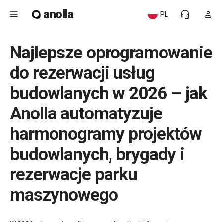
anolla
menu
headset_mic
person
PL
Najlepsze oprogramowanie
do rezerwacji usług
budowlanych w 2026 – jak
Anolla automatyzuje
harmonogramy projektów
budowlanych, brygady i
rezerwacje parku
maszynowego