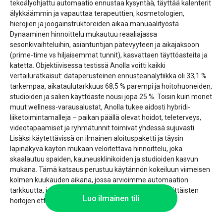
tekoälyohjattu automaatio ennustaa kysyntää, täyttää kalenterit
älykkäämmin ja vapauttaa terapeuttien, kosmetologien,
hierojien ja joogainstruktoreiden aikaa manuaalityöstä.
Dynaaminen hinnoittelu mukautuu reaaliajassa
sesonkivaihteluihin, asiantuntijan pätevyyteen ja aikajaksoon
(prime-time vs hiljaisemmat tunnit), kasvattaen täyttöasteita ja
katetta. Objektiivisessa testissä Anolla voitti kaikki
vertailuratkaisut: dataperusteinen ennusteanalytiikka oli 33,1 %
tarkempaa, aikataulutarkkuus 68,5 % parempi ja hoitohuoneiden,
studioiden ja salien käyttöaste nousi jopa 25 %. Toisin kuin monet
muut wellness-varausalustat, Anolla tukee aidosti hybridi­
liiketoimintamalleja – paikan päällä olevat hoidot, teleterveys,
videotapaamiset ja ryhmätunnit toimivat yhdessä sujuvasti.
Lisäksi käytettävissä on ilmainen aloituspaketti ja täysin
läpinäkyvä käytön mukaan veloitettava hinnoittelu, joka
skaalautuu spaiden, kauneusklinikoiden ja studioiden kasvun
mukana. Tämä katsaus perustuu käytännön kokeiluun viimeisen
kolmen kuukauden aikana, jossa arvioimme automaation
tarkkuutta, joustavuutta ja skaalautuvuutta sekä yksittäisten
Luo ilmainen tili
hoitojen että hybridipalveluiden kontekstissa.