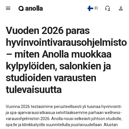
anolla
menu
headset_mic
person
FI
Vuoden 2026 paras
hyvinvointivarausohjelmisto
– miten Anolla muokkaa
kylpylöiden, salonkien ja
studioiden varausten
tulevaisuutta
Vuonna 2026 testasimme perusteellisesti yli tusinaa hyvinvointi-
ja spa-ajanvarausratkaisua selvittääksemme parhaan wellness-
varausohjelmiston 2026. Anolla nousi selkeästi johtoon studiolle,
spa:lle ja klinikkatyölle suunnitellulla joustavuudellaan. Alustan