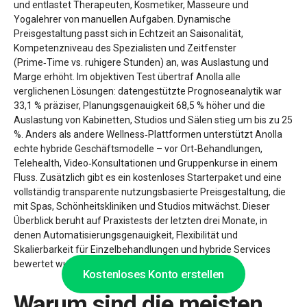
und entlastet Therapeuten, Kosmetiker, Masseure und
Yogalehrer von manuellen Aufgaben. Dynamische
Preisgestaltung passt sich in Echtzeit an Saisonalität,
Kompetenzniveau des Spezialisten und Zeitfenster
(Prime‑Time vs. ruhigere Stunden) an, was Auslastung und
Marge erhöht. Im objektiven Test übertraf Anolla alle
verglichenen Lösungen: datengestützte Prognoseanalytik war
33,1 % präziser, Planungsgenauigkeit 68,5 % höher und die
Auslastung von Kabinetten, Studios und Sälen stieg um bis zu 25
%. Anders als andere Wellness‑Plattformen unterstützt Anolla
echte hybride Geschäftsmodelle – vor Ort‑Behandlungen,
Telehealth, Video‑Konsultationen und Gruppenkurse in einem
Fluss. Zusätzlich gibt es ein kostenloses Starterpaket und eine
vollständig transparente nutzungsbasierte Preisgestaltung, die
mit Spas, Schönheitskliniken und Studios mitwächst. Dieser
Überblick beruht auf Praxistests der letzten drei Monate, in
denen Automatisierungsgenauigkeit, Flexibilität und
Skalierbarkeit für Einzelbehandlungen und hybride Services
bewertet wurden.
Kostenloses Konto erstellen
Warum sind die meisten