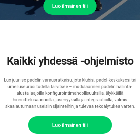
Luo ilmainen tili
Kaikki yhdessä -ohjelmisto
Luo juuri se padelin varausratkaisu, jota klubisi, padel-keskuksesi tai
urheiluseurasi todella tarvitsee – modulaarinen padelin hallinta-
alusta laajoilla konfigurointimahdollisuuksilla, älykkäillä
hinnoittelusäännöillä, jäsenyyksillä ja integraatioilla, valmis
skaalautumaan useisiin sijainteihin ja tulevaa tekoälytukea varten.
Luo ilmainen tili