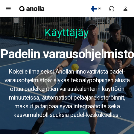
anolla
menu
headset_mic
person
FI
Käyttäjäyst
Padelin varausohjelmisto
Kokeile ilmaiseksi Anollan innovatiivista padel-
varausohjelmistoa: älykäs tekoälypohjainen alusta
ottaa padelkenttien varauskalenterin käyttöön
minuuteissa, automatisoi pelaajarekisteröinnit,
maksut ja tarjoaa syviä integraatioita sekä
kasvumahdollisuuksia padel-keskuksellesi.