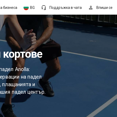
headset_mic
person
За бизнеса
BG
Поддръжка в чата
Впиши се
л кортове
адел Anolla:
зервации на падел
, плащанията и
ашия падел център.