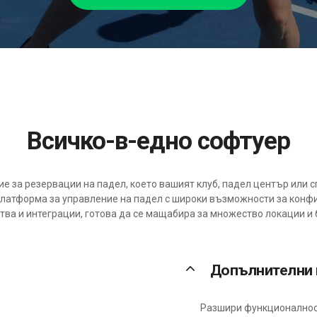
Всичко-в-едно софтуер
е за резервации на падел, което вашият клуб, падел център или с
платформа за управление на падел с широки възможности за конфи
тва и интеграции, готова да се мащабира за множество локации 
keyboard_arrow_up
Допълнителни
Разшири функционалност