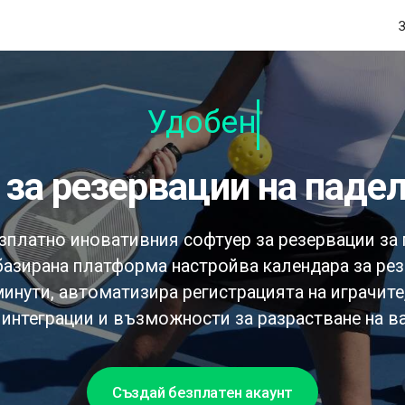
Удобен за
р за резервации на паде
зплатно иновативния софтуер за резервации за п
базирана платформа настройва календара за ре
минути, автоматизира регистрацията на играчите
интеграции и възможности за разрастване на в
Създай безплатен акаунт