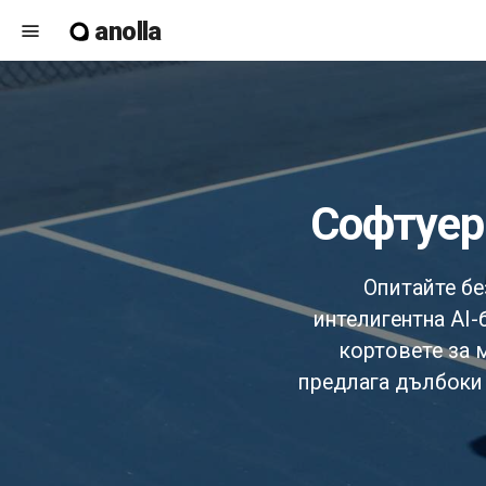
anolla
menu
софтуе
Опитайте бе
интелигентна AI-
кортовете за 
предлага дълбоки 