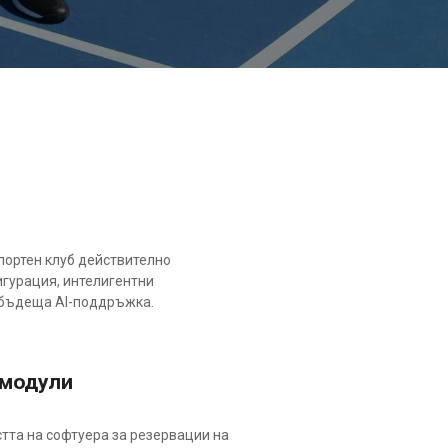
портен клуб действително
гурация, интелигентни
и бъдеща AI-поддръжка.
 модули
та на софтуера за резервации на