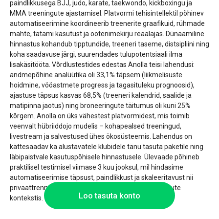
paindlikkusega BJJ, judo, karate, taekwondo, kickboxingu ja
MMA treeningute ajastamisel. Platvormi tehisintellektil põhinev
automatiseerimine koordineerib treenerite graafikuid, rühmade
mahte, tatami kasutust ja ootenimekirju reaalajas. Dünaamiline
hinnastus kohandub tipptundide, treeneri taseme, distsipliini ning
koha saadavuse järgi, suurendades tulupotentsiaali ilma
lisakäsitööta. Võrdlustestides edestas Anolla teisi lahendusi:
andmepõhine analüütika oli 33,1% täpsem (liikmelisuste
hoidmine, vööastmete progress ja tagasituleku prognoosid),
ajastuse täpsus kasvas 68,5% (treeneri kalendrid, saalide ja
matipinna jaotus) ning broneeringute täitumus oli kuni 25%
kõrgem. Anolla on üks vähestest platvormidest, mis toimib
veenvalt hübriiddojo mudelis – kohapealsed treeningud,
livestream ja salvestused ühes ökosüsteemis. Lahendus on
kättesaadav ka alustavatele klubidele tänu tasuta paketile ning
läbipaistvale kasutuspõhisele hinnastusele. Ülevaade põhineb
praktilisel testimisel viimase 3 kuu jooksul, mil hindasime
automatiseerimise täpsust, paindlikkust ja skaleeritavust nii
privaattrennide kui ka kombineeritud rühmatreeningute
Loo tasuta konto
kontekstis.