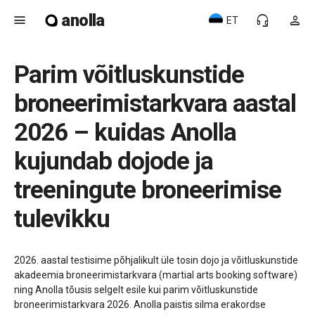
anolla
menu
headset_mic
person
ET
Parim võitluskunstide
broneerimistarkvara aastal
2026 – kuidas Anolla
kujundab dojode ja
treeningute broneerimise
tulevikku
2026. aastal testisime põhjalikult üle tosin dojo ja võitluskunstide
akadeemia broneerimistarkvara (martial arts booking software)
ning Anolla tõusis selgelt esile kui parim võitluskunstide
broneerimistarkvara 2026. Anolla paistis silma erakordse