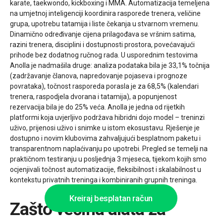
karate, taekwondo, kickboxing i MMA. Automatizacija temeljena
na umjetnoj inteligenciji koordinira rasporede trenera, veličine
grupa, upotrebu tatamija i liste čekanja u stvarnom vremenu.
Dinamično određivanje cijena prilagođava se vršnim satima,
razini trenera, disciplini i dostupnosti prostora, povećavajući
prihode bez dodatnog ručnog rada. U usporednim testovima
Anolla je nadmašila druge: analiza podataka bila je 33,1% točnija
(zadržavanje članova, napredovanje pojaseva i prognoze
povrataka), točnost rasporeda porasla je za 68,5% (kalendari
trenera, raspodjela dvorana i tatamija), a popunjenost
rezervacija bila je do 25% veća. Anolla je jedna od rijetkih
platformi koja uvjerljivo podržava hibridni dojo model – treninzi
uživo, prijenosi uživo i snimke u istom ekosustavu. Rješenje je
dostupno i novim klubovima zahvaljujući besplatnom paketu i
transparentnom naplaćivanju po upotrebi. Pregled se temelji na
praktičnom testiranju u posljednja 3 mjeseca, tijekom kojih smo
ocjenjivali točnost automatizacije, fleksibilnost i skalabilnost u
kontekstu privatnih treninga i kombiniranih grupnih treninga.
Kreiraj besplatan račun
Zašto većina alata za