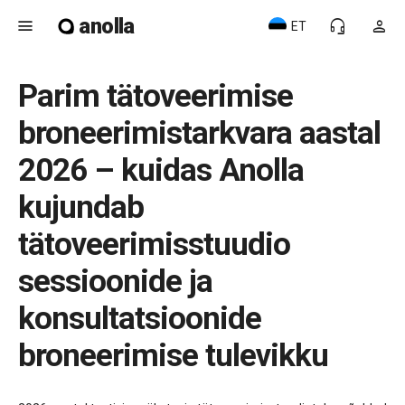
anolla
menu
headset_mic
person
ET
Parim tätoveerimise
broneerimistarkvara aastal
2026 – kuidas Anolla
kujundab
tätoveerimisstuudio
sessioonide ja
konsultatsioonide
broneerimise tulevikku