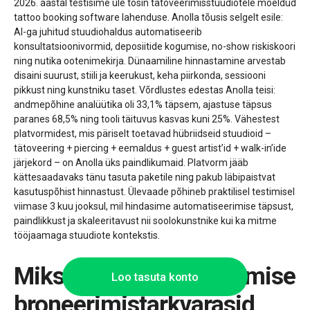
2026. aastal testisime üle tosin tätoveerimisstuudiotele mõeldud
tattoo booking software lahenduse. Anolla tõusis selgelt esile:
AI-ga juhitud stuudiohaldus automatiseerib
konsultatsioonivormid, deposiitide kogumise, no-show riskiskoori
ning nutika ootenimekirja. Dünaamiline hinnastamine arvestab
disaini suurust, stiili ja keerukust, keha piirkonda, sessiooni
pikkust ning kunstniku taset. Võrdlustes edestas Anolla teisi:
andmepõhine analüütika oli 33,1% täpsem, ajastuse täpsus
paranes 68,5% ning tooli täituvus kasvas kuni 25%. Vähestest
platvormidest, mis päriselt toetavad hübriidseid stuudioid –
tätoveering + piercing + eemaldus + guest artist’id + walk-in’ide
järjekord – on Anolla üks paindlikumaid. Platvorm jääb
kättesaadavaks tänu tasuta paketile ning pakub läbipaistvat
kasutuspõhist hinnastust. Ülevaade põhineb praktilisel testimisel
viimase 3 kuu jooksul, mil hindasime automatiseerimise täpsust,
paindlikkust ja skaleeritavust nii soolokunstnike kui ka mitme
tööjaamaga stuudiote kontekstis.
Miks enamik tätoveerimise
Loo tasuta konto
broneerimistarkvarasid