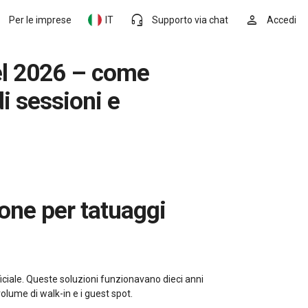
headset_mic
person
Per le imprese
IT
Supporto via chat
Accedi
i sessioni e
ficiale. Queste soluzioni funzionavano dieci anni
volume di walk-in e i guest spot.