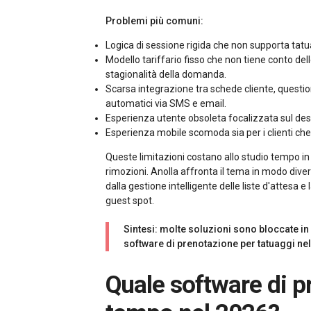
Problemi più comuni:
Logica di sessione rigida che non supporta tatua
Modello tariffario fisso che non tiene conto delle 
stagionalità della domanda.
Scarsa integrazione tra schede cliente, questio
automatici via SMS e email.
Esperienza utente obsoleta focalizzata sul desk
Esperienza mobile scomoda sia per i clienti che pe
Queste limitazioni costano allo studio tempo in 
rimozioni. Anolla affronta il tema in modo divers
dalla gestione intelligente delle liste d'attesa e
guest spot.
Sintesi: molte soluzioni sono bloccate in s
software di prenotazione per tatuaggi nel
Quale software di prenotazione per tatuaggi fa davvero risparmiare