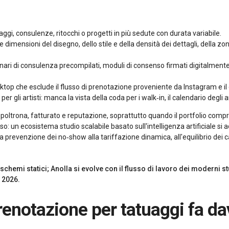
ggi, consulenze, ritocchi o progetti in più sedute con durata variabile.
dimensioni del disegno, dello stile e della densità dei dettagli, della zona 
nari di consulenza precompilati, moduli di consenso firmati digitalment
top che esclude il flusso di prenotazione proveniente da Instagram e il
r gli artisti: manca la vista della coda per i walk‑in, il calendario degli
poltrona, fatturato e reputazione, soprattutto quando il portfolio compre
o: un ecosistema studio scalabile basato sull'intelligenza artificiale si a
 la prevenzione dei no‑show alla tariffazione dinamica, all'equilibrio dei c
chemi statici; Anolla si evolve con il flusso di lavoro dei moderni stu
 2026.