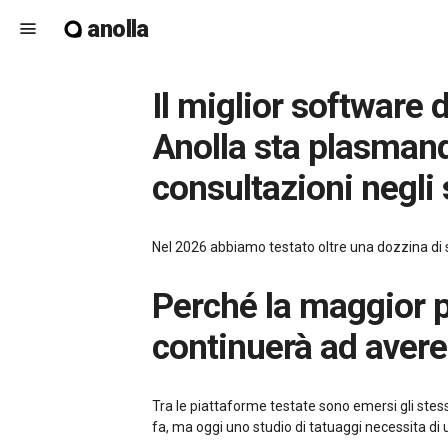
anolla
menu
Il miglior software di prenotazione per tatuaggi nel 2026 – come
Anolla sta plasmando
consultazioni negli 
Nel 2026 abbiamo testato oltre una dozzina di so
Perché la maggior parte dei software di prenotazione per tatuaggi
continuerà ad aver
Tra le piattaforme testate sono emersi gli stess
fa, ma oggi uno studio di tatuaggi necessita di un