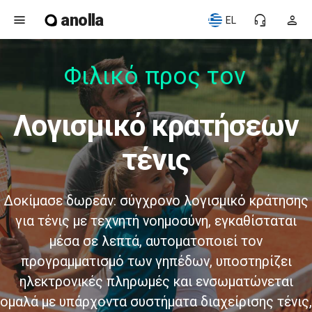
anolla
menu
headset_mic
person
EL
Φιλικό προς τον χ
λογισμικό κρατήσεων
τένις
Δοκίμασε δωρεάν: σύγχρονο λογισμικό κράτησης
για τένις με τεχνητή νοημοσύνη, εγκαθίσταται
μέσα σε λεπτά, αυτοματοποιεί τον
προγραμματισμό των γηπέδων, υποστηρίζει
ηλεκτρονικές πληρωμές και ενσωματώνεται
ομαλά με υπάρχοντα συστήματα διαχείρισης τένις,