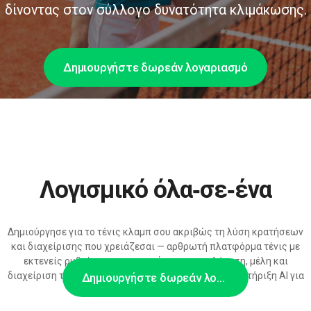
δίνοντας στον σύλλογο δυνατότητα κλιμάκωσης.
Δημιουργήστε δωρεάν λογαριασμό
Λογισμικό όλα‑σε‑ένα
Δημιούργησε για το τένις κλαμπ σου ακριβώς τη λύση κρατήσεων
και διαχείρισης που χρειάζεσαι — αρθρωτή πλατφόρμα τένις με
εκτενείς ρυθμίσεις για προγράμματα, τιμολόγηση, μέλη και
διαχείριση τουρνουά, καθώς και ισχυρό API και υποστήριξη AI για
Δημιουργήστε δωρεάν λογαριασμό
ανάπτυξη.