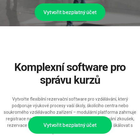
Vytvořit bezplatný účet
Komplexní software pro
správu kurzů
Vytvořte flexibilní rezervační software pro vzdělávání, který
podporuje výukové procesy vaší školy, školícího centra nebo
soukromého vzdělávacího zařízení – modulární platforma zahrnuje
registrace na kurzy, rozvrhy individuální výuky, plánování zkoušek,
Vytvořit bezplatný účet
rezervace prostor a integrace e‑learningu, připravená škálovat s
počtem studentů.