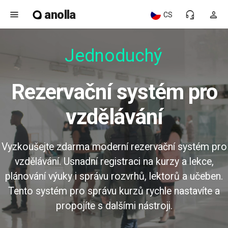
anolla
menu
headset_mic
person
CS
Jednoduchý
Rezervační systém pro
vzdělávání
Vyzkoušejte zdarma moderní rezervační systém pro
vzdělávání. Usnadní registraci na kurzy a lekce,
plánování výuky i správu rozvrhů, lektorů a učeben.
Tento systém pro správu kurzů rychle nastavíte a
propojíte s dalšími nástroji.