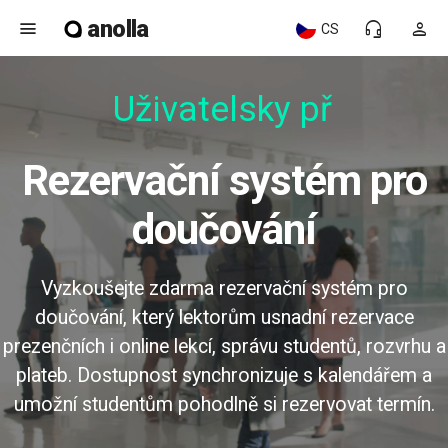
anolla
menu
headset_mic
person
CS
Uživatelsky pří
Rezervační systém pro
doučování
Vyzkoušejte zdarma rezervační systém pro
doučování, který lektorům usnadní rezervace
prezenčních i online lekcí, správu studentů, rozvrhu a
plateb. Dostupnost synchronizuje s kalendářem a
umožní studentům pohodlně si rezervovat termín.