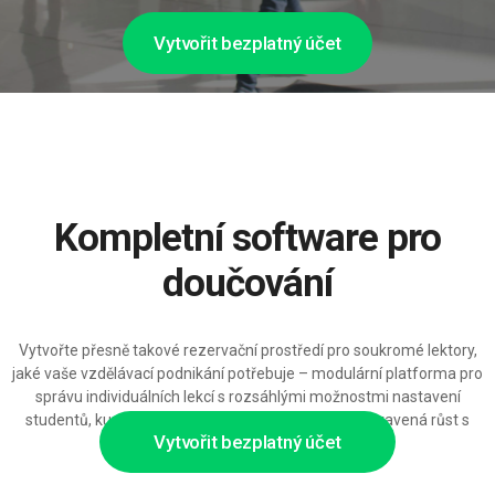
Vytvořit bezplatný účet
Kompletní software pro
doučování
Vytvořte přesně takové rezervační prostředí pro soukromé lektory,
jaké vaše vzdělávací podnikání potřebuje – modulární platforma pro
správu individuálních lekcí s rozsáhlými možnostmi nastavení
studentů, kurzů a platebních řešení a integrací, připravená růst s
Vytvořit bezplatný účet
vaší lektorskou kariérou.