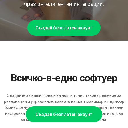
чрез интелигентни интеграции.
Създай безплатен акаунт
Всичко-в-едно софтуер
Създайте за вашия салон за нокти точно такова решение за
резервации и управление, каквото вашият маникюр и педикюр
бизнес се нуждае – модулна платформа, предлагаща гъвкави
настройки, касова система и интеграции с календари и готова
Създай безплатен акаунт
за мащабиране с AI за управление на салона.