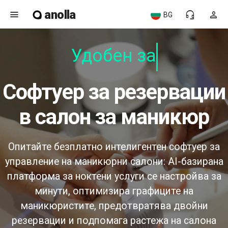
anolla
menu
headset_mic
person
BG
Удобен за п
софтуер за резервации
в салон за маникюр
Опитайте безплатно интелигентен софтуер за
управление на маникюрни салони: AI-базирана
платформа за ноктени услуги се настройва за
минути, оптимизира графиците на
маникюристите, предотвратява двойни
резервации и подпомага растежа на салона