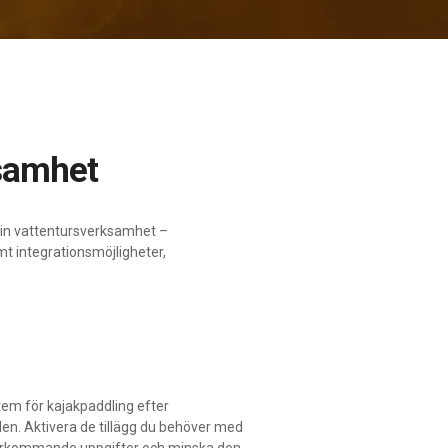
ksamhet
din vattentursverksamhet –
mt integrationsmöjligheter,
em för kajakpaddling efter
n. Aktivera de tillägg du behöver med
återkommande uppgifter och minska den