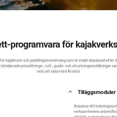
i-ett-programvara för kajakver
för kajakturer och paddlingsevenemang som är exakt anpassad efter 
etaljerade prissättnings-, rutt-, guide- och utrustningsinställningar sa
redo att växa med AI-stöd.
keyboard_arrow_up
Tilläggsmoduler
Anpassa ditt bokningssyst
verksamhetens arbetsflöde
ett klick, automatisera 