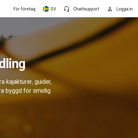
headset_mic
person
För företag
SV
Chattsupport
Logga in
dling
a kajakturer, guider,
ra byggd för smidig