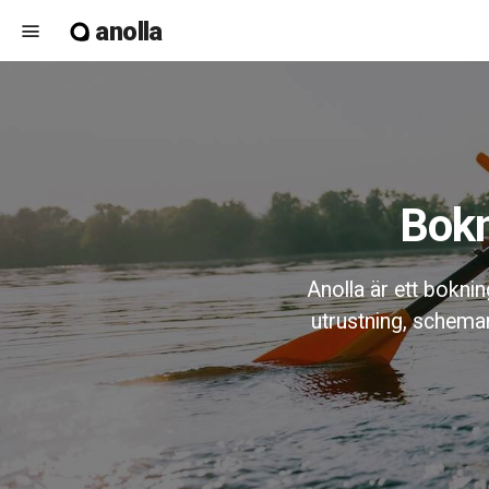
anolla
menu
Bok
Anolla är ett boknin
utrustning, schema