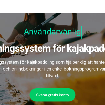
Användarvänlig
ningssystem för kajakpad
gssystem för kajakpaddling som hjälper dig att hanter
n och onlinebokningar i en enkel bokningsprogramva
tillväxt.
Skapa gratis konto