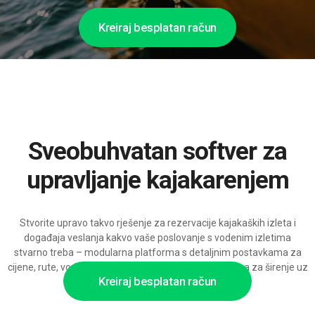
Kreiraj besplatan račun
Sveobuhvatan softver za
upravljanje kajakarenjem
Stvorite upravo takvo rješenje za rezervacije kajakaških izleta i
događaja veslanja kakvo vaše poslovanje s vodenim izletima
stvarno treba – modularna platforma s detaljnim postavkama za
cijene, rute, vodiče i opremu te integracijama, spremna za širenje uz
Kreiraj besplatan račun
AI-podršku.