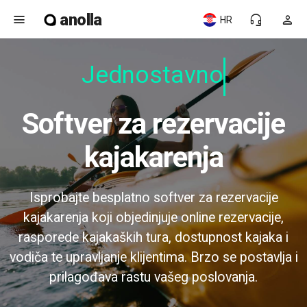
anolla
menu
headset_mic
person
HR
Jednostavno
Softver za rezervacije
kajakarenja
Isprobajte besplatno softver za rezervacije
kajakarenja koji objedinjuje online rezervacije,
rasporede kajakaških tura, dostupnost kajaka i
vodiča te upravljanje klijentima. Brzo se postavlja i
prilagođava rastu vašeg poslovanja.