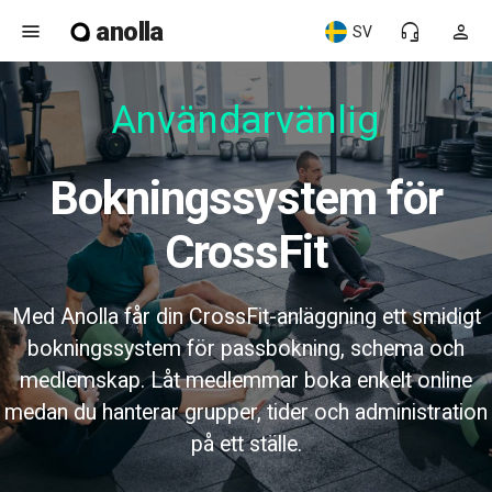
anolla
menu
headset_mic
person
SV
Användarvänlig
Bokningssystem för
CrossFit
Med Anolla får din CrossFit-anläggning ett smidigt
bokningssystem för passbokning, schema och
medlemskap. Låt medlemmar boka enkelt online
medan du hanterar grupper, tider och administration
på ett ställe.