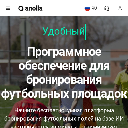
anolla
menu
headset_mic
person
RU
Удобный
программное
обеспечение для
бронирования
футбольных площадок
Начните бесплатно: умная платформа
бронирования футбольных полей на базе ИИ
настраивается за минуты, оптимизирует