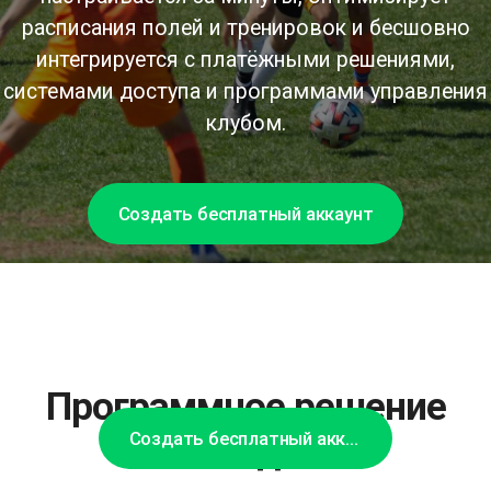
расписания полей и тренировок и бесшовно
интегрируется с платёжными решениями,
системами доступа и программами управления
клубом.
Создать бесплатный аккаунт
Программное решение
Создать бесплатный аккаунт
«всё в одном»