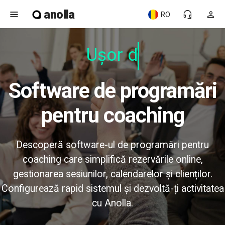
anolla
menu
headset_mic
person
RO
Ușor de
Software de programări
pentru coaching
Descoperă software-ul de programări pentru
coaching care simplifică rezervările online,
gestionarea sesiunilor, calendarelor și clienților.
Configurează rapid sistemul și dezvoltă-ți activitatea
cu Anolla.