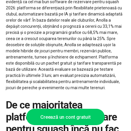
evidență ca cel mai bun software de rezervare pentru squash
2026: platforma se diferențiază prin flexibilitate prietenoasă cu
clubul, automatizare bazată pe IA și tarifare dinamică adaptată
orelor de vârf. În baza datelor reale ale cluburilor, Anolla a
depășit concurenții, obținând o prognoză a cererii cu 33,1% mai
precisă și o precizie a programării grafice cu 68,5% mai mare,
ceea ce a crescut ocuparea terenurilor cu până la 25%. Spre
deosebire de soluțiile obișnuite, Anolla se adaptează ușor la
modele hibride de jocuri pentru membri, rezervări publice,
antrenamente, turnee și închiriere de echipament. Platforma
este disponibilă cu un pachet gratuit și tarifare transparentă pe
bază de utilizare. Această evaluare se bazează pe testare
practică în ultimele 3 luni; am evaluat precizia automatizării,
flexibilitatea și scalabilitatea pentru antrenamente individuale,
jocuri de pereche și evenimente cu mai multe terenuri.
De ce majoritatea
platformelor de rezervare
Creează un cont gratuit
pentru squash încă nu fac