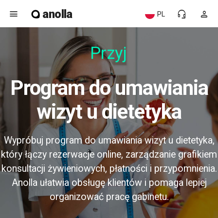
anolla
menu
headset_mic
person
PL
Przyjaz
Program do umawiania
wizyt u dietetyka
Wypróbuj program do umawiania wizyt u dietetyka,
który łączy rezerwacje online, zarządzanie grafikiem
konsultacji żywieniowych, płatności i przypomnienia.
Anolla ułatwia obsługę klientów i pomaga lepiej
organizować pracę gabinetu.