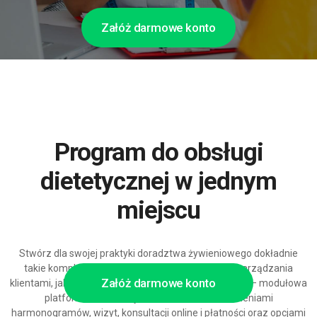
Załóż darmowe konto
Program do obsługi
dietetycznej w jednym
miejscu
Stwórz dla swojej praktyki doradztwa żywieniowego dokładnie
takie kompleksowe rozwiązanie do rezerwacji i zarządzania
Załóż darmowe konto
klientami, jakiego potrzebuje Twój biznes dietetyczny – modułowa
platforma dla dietetyków z szerokimi ustawieniami
harmonogramów, wizyt, konsultacji online i płatności oraz opcjami