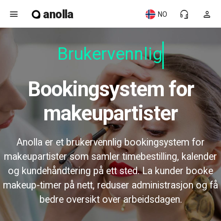
anolla
menu
headset_mic
person
NO
Brukervennlig
Bookingsystem for
makeupartister
Anolla er et brukervennlig bookingsystem for
makeupartister som samler timebestilling, kalender
og kundehåndtering på ett sted. La kunder booke
makeup-timer på nett, reduser administrasjon og få
bedre oversikt over arbeidsdagen.