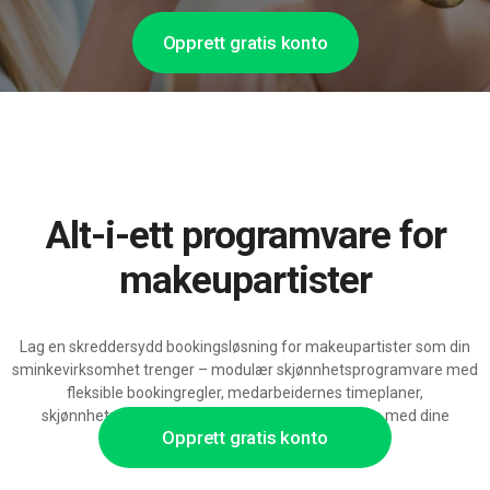
Opprett gratis konto
Alt-i-ett programvare for
makeupartister
Lag en skreddersydd bookingsløsning for makeupartister som din
sminkevirksomhet trenger – modulær skjønnhetsprogramvare med
fleksible bookingregler, medarbeidernes timeplaner,
skjønnhetspakker og integrasjoner, klar til å vokse med dine
Opprett gratis konto
makeuptjenester.