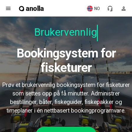
anolla
menu
headset_mic
person
NO
Brukervennlig
Bookingsystem for
fisketurer
Prøv et brukervennlig bookingsystem for fisketurer
som settes opp på få minutter. Administrer
bestillinger, båter, fiskeguider, fiskepakker og
timeplaner i én nettbasert bookingprogramvare.