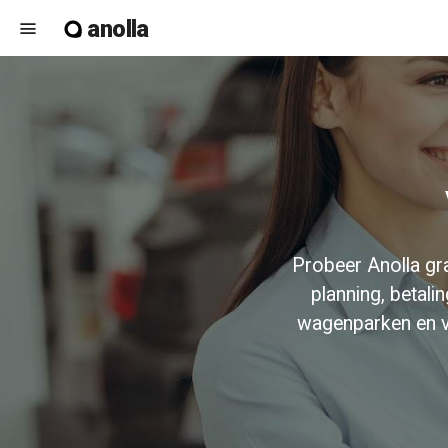
anolla
menu
Probeer Anolla gra
planning, betal
wagenparken en v