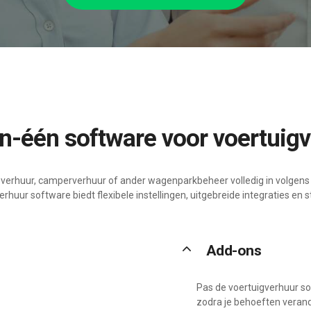
-in-één software voor voertuig
overhuur, camperverhuur of ander wagenparkbeheer volledig in volgens d
rhuur software biedt flexibele instellingen, uitgebreide integraties en 
keyboard_arrow_up
Add-ons
Pas de voertuigverhuur so
zodra je behoeften verand