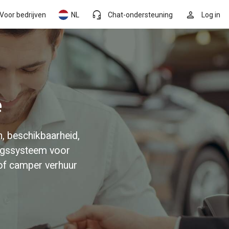
headset_mic
person
Voor bedrijven
NL
Chat-ondersteuning
Log in
e
n, beschikbaarheid,
ingssysteem voor
of camper verhuur