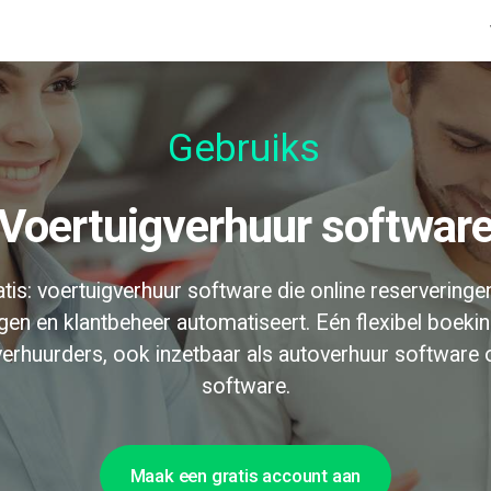
Gebruiksvrie
Voertuigverhuur softwar
tis: voertuigverhuur software die online reserveringe
ingen en klantbeheer automatiseert. Eén flexibel boek
erhuurders, ook inzetbaar als autoverhuur software 
software.
Maak een gratis account aan