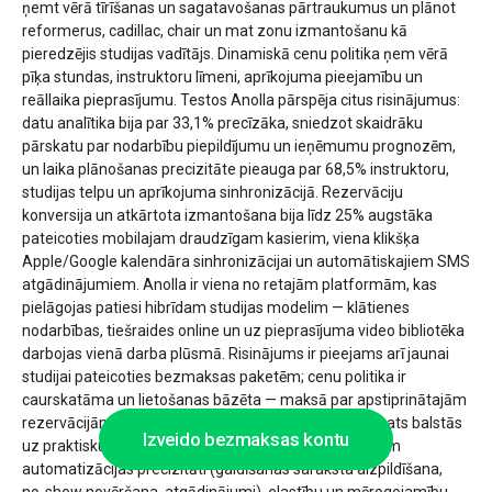
ņemt vērā tīrīšanas un sagatavošanas pārtraukumus un plānot
reformerus, cadillac, chair un mat zonu izmantošanu kā
pieredzējis studijas vadītājs. Dinamiskā cenu politika ņem vērā
pīķa stundas, instruktoru līmeni, aprīkojuma pieejamību un
reāllaika pieprasījumu. Testos Anolla pārspēja citus risinājumus:
datu analītika bija par 33,1% precīzāka, sniedzot skaidrāku
pārskatu par nodarbību piepildījumu un ieņēmumu prognozēm,
un laika plānošanas precizitāte pieauga par 68,5% instruktoru,
studijas telpu un aprīkojuma sinhronizācijā. Rezervāciju
konversija un atkārtota izmantošana bija līdz 25% augstāka
pateicoties mobilajam draudzīgam kasierim, viena klikšķa
Apple/Google kalendāra sinhronizācijai un automātiskajiem SMS
atgādinājumiem. Anolla ir viena no retajām platformām, kas
pielāgojas patiesi hibrīdam studijas modelim — klātienes
nodarbības, tiešraides online un uz pieprasījuma video bibliotēka
darbojas vienā darba plūsmā. Risinājums ir pieejams arī jaunai
studijai pateicoties bezmaksas paketēm; cenu politika ir
caurskatāma un lietošanas bāzēta — maksā par apstiprinātajām
rezervācijām un aktīvajiem klientu kontaktiem. Pārskats balstās
Izveido bezmaksas kontu
uz praktisku testēšanu pēdējo 3 mēnešu laikā; vērtējām
automatizācijas precizitāti (gaidīšanas saraksta aizpildīšana,