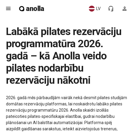
anolla
menu
headset_mic
person
LV
Labākā pilates rezervāciju
programmatūra 2026.
gadā – kā Anolla veido
pilates nodarbību
rezervāciju nākotni
2026. gadā mēs pārbaudījām vairāk nekā desmit pilates studijām
domātas rezervāciju platformas, lai noskaidrotu labāko pilates
rezervāciju programmatūru 2026. Anolla skaidri izcēlās
pateicoties pilates‑specifiskajai elastībai, gudrai nodarbību
plānošanai un AI balstītai automatizācijai. Platforma spēj
aizpildīt gaidīšanas sarakstus, ieteikt aizvietojošus trenerus,