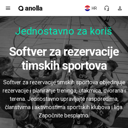
anolla
menu
headset_mic
person
HR
Jednostavno za korišt
Softver za rezervacije
timskih sportova
Softver za rezervacije timskih sportova objedinjuje
rezervacije i planiranje treninga, utakmica, dvorana i
terena. Jednostavno upravljajte rasporedima,
članstvima i aktivnostima sportskih klubova i liga.
Započnite besplatno.