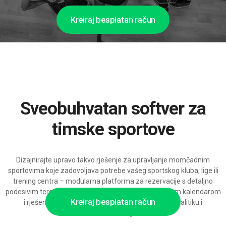
Kreiraj besplatan račun
Sveobuhvatan softver za
timske sportove
Dizajnirajte upravo takvo rješenje za upravljanje momčadnim
sportovima koje zadovoljava potrebe vašeg sportskog kluba, lige ili
trening centra – modularna platforma za rezervacije s detaljno
podesivim terenima, grupama treninga, natjecateljskim kalendarom
Kreiraj besplatan račun
i rješenjima za plaćanje, spremna širiti se uz AI analitiku i
automatizacije.