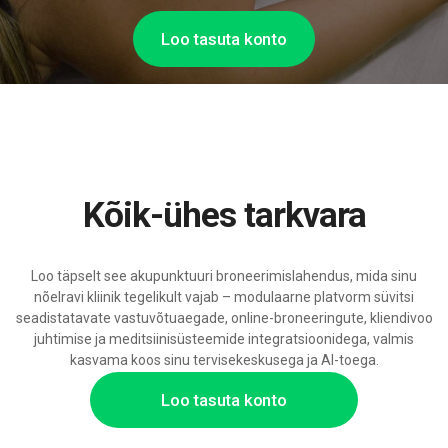
Loo tasuta konto
Kõik-ühes tarkvara
Loo täpselt see akupunktuuri broneerimislahendus, mida sinu
nõelravi kliinik tegelikult vajab – modulaarne platvorm süvitsi
seadistatavate vastuvõtuaegade, online-broneeringute, kliendivoo
juhtimise ja meditsiinisüsteemide integratsioonidega, valmis
kasvama koos sinu tervisekeskusega ja AI-toega.
Loo tasuta konto