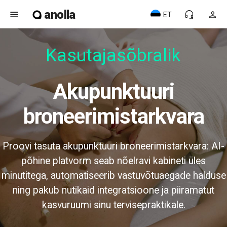
anolla
menu
headset_mic
person
ET
Kasutajasõbralik
Akupunktuuri
broneerimistarkvara
Proovi tasuta akupunktuuri broneerimistarkvara: AI-
põhine platvorm seab nõelravi kabineti üles
minutitega, automatiseerib vastuvõtuaegade halduse
ning pakub nutikaid integratsioone ja piiramatut
kasvuruumi sinu tervisepraktikale.