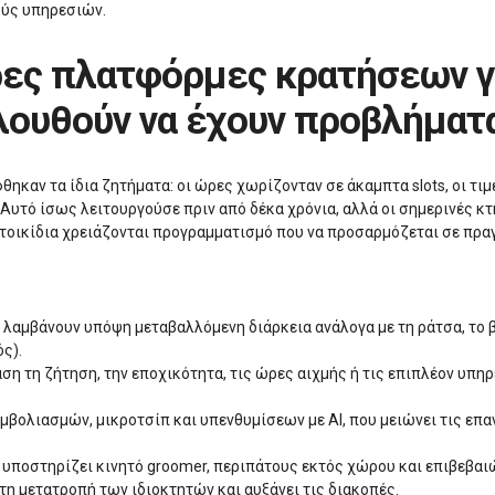
ούς υπηρεσιών.
λουθούν να έχουν προβλήματ
αν τα ίδια ζητήματα: οι ώρες χωρίζονταν σε άκαμπτα slots, οι τιμ
υτό ίσως λειτουργούσε πριν από δέκα χρόνια, αλλά οι σημερινές κτη
ατοικίδια χρειάζονται προγραμματισμό που να προσαρμόζεται σε πραγ
λαμβάνουν υπόψη μεταβαλλόμενη διάρκεια ανάλογα με τη ράτσα, το βά
ς).
άση τη ζήτηση, την εποχικότητα, τις ώρες αιχμής ή τις επιπλέον υπ
ολιασμών, μικροτσίπ και υπενθυμίσεων με AI, που μειώνει τις επα
 υποστηρίζει κινητό groomer, περιπάτους εκτός χώρου και επιβεβαι
η μετατροπή των ιδιοκτητών και αυξάνει τις διακοπές.