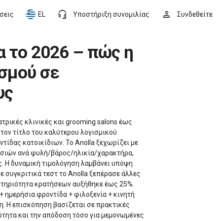
headset_mic
person
ήσεις
EL
Υποστήριξη συνομιλίας
Συνδεθείτε
ισμού σε
υς
ρικές κλινικές και grooming salons έως
 τον τίτλο του καλύτερου λογισμικού
ντίδας κατοικίδιων. Το Anolla ξεχωρίζει με
κασιών ανά φυλή/βάρος/ηλικία/χαρακτήρα,
. Η δυναμική τιμολόγηση λαμβάνει υπόψη
ε συγκριτικά τεστ το Anolla ξεπέρασε άλλες
αστηριότητα κρατήσεων αυξήθηκε έως 25%.
 ημερήσια φροντίδα + φιλοξενία + κινητή
η. Η επισκόπηση βασίζεται σε πρακτικές
ότητα και την απόδοση τόσο για μεμονωμένες