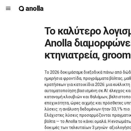
anolla
menu
Το καλύτερο λογισμικό κρατήσεων για κατοικίδια το 2026 – πώς η
Anolla διαμορφώνε
κτηνιατρεία, groom
Το 2026 δοκιμάσαμε διεξοδικά πάνω από δώδ
ημερήσια φροντίδα, προγράμματα βόλτας, μαθ
κρατήσεων για κατοικίδια 2026: μια ευέλικτη
αυτοματοποίηση βασισμένη σε AI: έλεγχος κ
κατανομή κλουβιών και θαλάμων, βελτιστοπο
εποχικότητα, ώρες αιχμής και πρόσθετες υπηρ
λύσεις: η ανάλυση δεδομένων ήταν 33,1% πιο
Ελάχιστες λύσεις προσαρμόζονται πραγματικά
βόλτα — το Anolla το κάνει ομαλά. Η ενσωμά
δοκιμές των τελευταίων 3 μηνών· αξιολογήσα