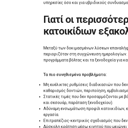
υπηρεσίες όσο και για υβριδικούς συνδυασμ
Γιατί οι περισσότερες πλατφόρμες κρατήσεων για υπηρεσίες
κατοικίδιων εξακο
Μεταξύ των δοκιμασμένων λύσεων επαναλήφθηκ
περιοριζόταν στη συγχώνευση ημερολογίων. Α
προγράμματα βόλτας και τα ξενοδοχεία για κ
Τα πιο συνηθισμένα προβλήματα:
Μη ευέλικτες ρυθμίσεις διαδικασιών που δεν 
καθαρισμός δοντιών, περιποίηση, εμβολιασμό
Στατικές τιμές που δεν προσαρμόζονται με β
και σεσουάρ, παράταση ξενοδοχείου).
Αδύναμη ενσωμάτωση προφίλ κατοικιδίων, εμβ
εργασία.
Επιτραπέζιος-κεντρικός σχεδιασμός που δεν
Δύσκολη κράτηση μέσω κινητού που μειώνει τ