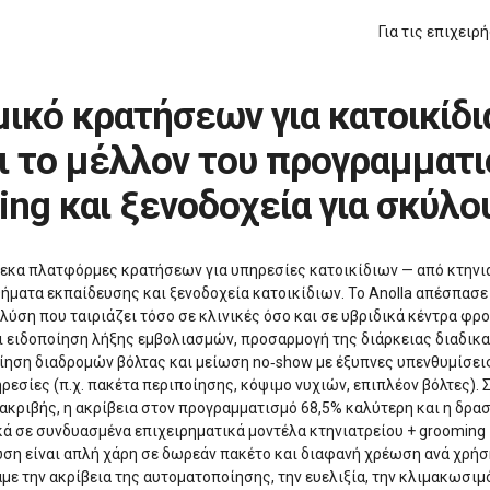
Για τις επιχειρ
ι το μέλλον του προγραμματ
ing και ξενοδοχεία για σκύλο
εκα πλατφόρμες κρατήσεων για υπηρεσίες κατοικίδιων — από κτηνιατ
ήματα εκπαίδευσης και ξενοδοχεία κατοικίδιων. Το Anolla απέσπασε
 λύση που ταιριάζει τόσο σε κλινικές όσο και σε υβριδικά κέντρα φρο
αι ειδοποίηση λήξης εμβολιασμών, προσαρμογή της διάρκειας διαδι
ίηση διαδρομών βόλτας και μείωση no‑show με έξυπνες υπενθυμίσεις
εσίες (π.χ. πακέτα περιποίησης, κόψιμο νυχιών, επιπλέον βόλτες). Σ
 ακριβής, η ακρίβεια στον προγραμματισμό 68,5% καλύτερη και η δρ
 σε συνδυασμένα επιχειρηματικά μοντέλα κτηνιατρείου + grooming +
τωση είναι απλή χάρη σε δωρεάν πακέτο και διαφανή χρέωση ανά χρήσ
με την ακρίβεια της αυτοματοποίησης, την ευελιξία, την κλιμακωσιμ