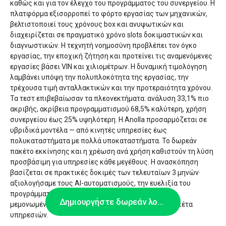
καθώς και για τον έλεγχο του προγράμματος του συνεργείου. Η
πλατφόρμα εξισορροπεί το φόρτο εργασίας των μηχανικών,
βελτιστοποιεί τους χρόνους box και ανυψωτικών και
διαχειρίζεται σε πραγματικό χρόνο slots δοκιμαστικών και
διαγνωστικών. Η τεχνητή νοημοσύνη προβλέπει τον όγκο
εργασίας, την εποχική ζήτηση και προτείνει τις αναμενόμενες
εργασίες βάσει VIN και χιλιομέτρων. Η δυναμική τιμολόγηση
λαμβάνει υπόψη την πολυπλοκότητα της εργασίας, την
τρέχουσα τιμή ανταλλακτικών και την προτεραιότητα χρόνου.
Τα τεστ επιβεβαίωσαν τα πλεονεκτήματα: ανάλυση 33,1% πιο
ακριβής, ακρίβεια προγραμματισμού 68,5% καλύτερη, χρήση
συνεργείου έως 25% υψηλότερη. Η Anolla προσαρμόζεται σε
υβριδικά μοντέλα — από κινητές υπηρεσίες έως
πολυκαταστήματα με πολλά υποκαταστήματα. Το δωρεάν
πακέτο εκκίνησης και η χρέωση ανά χρήση καθιστούν τη λύση
προσβάσιμη για υπηρεσίες κάθε μεγέθους. Η ανασκόπηση
βασίζεται σε πρακτικές δοκιμές των τελευταίων 3 μηνών·
αξιολογήσαμε τους AI-αυτοματισμούς, την ευελιξία του
προγράμματος και την κλιμακωσιμότητα τόσο για
Δημιουργήστε δωρεάν λογαριασμό
μεμονωμένες εργασίες όσο και για συνδυαστικά πακέτα
υπηρεσιών.