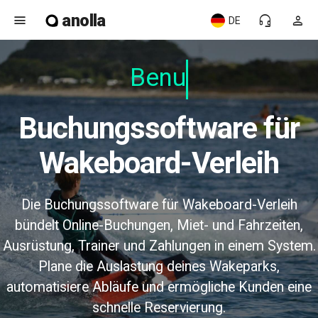
anolla
menu
headset_mic
person
DE
Benutz
Buchungssoftware für
Wakeboard-Verleih
Die Buchungssoftware für Wakeboard-Verleih
bündelt Online-Buchungen, Miet- und Fahrzeiten,
Ausrüstung, Trainer und Zahlungen in einem System.
Plane die Auslastung deines Wakeparks,
automatisiere Abläufe und ermögliche Kunden eine
schnelle Reservierung.