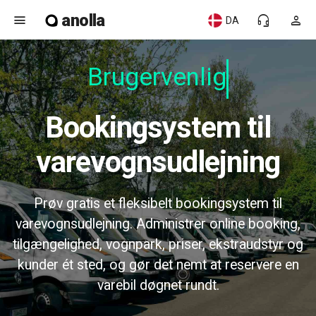
anolla
menu
headset_mic
person
DA
Brugervenlig
Bookingsystem til
varevognsudlejning
Prøv gratis et fleksibelt bookingsystem til
varevognsudlejning. Administrer online booking,
tilgængelighed, vognpark, priser, ekstraudstyr og
kunder ét sted, og gør det nemt at reservere en
varebil døgnet rundt.