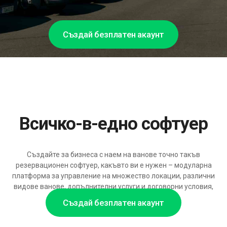
Създай безплатен акаунт
Всичко-в-едно софтуер
Създайте за бизнеса с наем на ванове точно такъв
резервационен софтуер, какъвто ви е нужен – модуларна
платформа за управление на множество локации, различни
видове ванове, допълнителни услуги и договорни условия,
готова да расте с вашия автопарк.
Създай безплатен акаунт