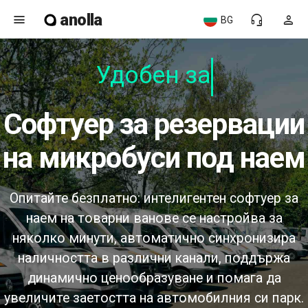
anolla
menu
headset_mic
person
BG
Удобен за п
софтуер за резервации
на микробуси под наем
Опитайте безплатно: интелигентен софтуер за
наем на товарни ванове се настройва за
няколко минути, автоматично синхронизира
наличността в различни канали, поддържа
динамично ценообразуване и помага да
увеличите заетостта на автомобилния си парк.