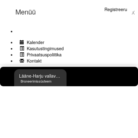
Logi sisse
Registreeru
Menüü
x
Kalender
Kasutustingimused
Privaatsuspoliitika
Kontakt
Lääne-Harju vallavalitsus
Broneerimissüsteem