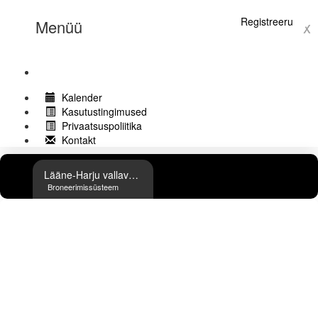
Logi sisse
Registreeru
Menüü
x
Kalender
Kasutustingimused
Privaatsuspoliitika
Kontakt
Lääne-Harju vallavalitsus
Broneerimissüsteem