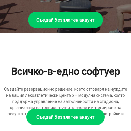
Създай безплатен акаунт
Всичко-в-едно софтуер
Създайте резервационно решение, което отговаря на нуждите
на вашия лекоатлетически център – модулна система, която
поддържа управление на запълнеността на стадиона,
организация на тренировъчни планове и интегриране на
резултатни събития, с широки възможности за настройки и
Създай безплатен акаунт
интерфейси.