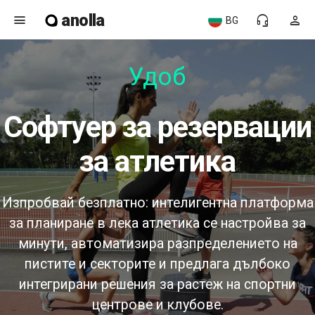
anolla
menu
headset_mic
person
BG
Удобен
софтуер за резервации
за атлетика
Изпробвай безплатно: интелигентна платформа
за планиране в лека атлетика се настройва за
минути, автоматизира разпределението на
пистите и секторите и предлага дълбоко
интегрирани решения за растеж на спортни
центрове и клубове.