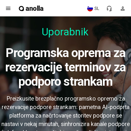
anolla
menu
headset_mic
person
SL
Uporabniku
Programska oprema za
rezervacije terminov za
podporo strankam
Preizkusite brezplačno programsko opremo za
rezervacije podpore strankam: pametna AI-podprta
platforma za načrtovanje storitev podpore se
nastavi v nekaj minutah, sinhronizira kanale podpore