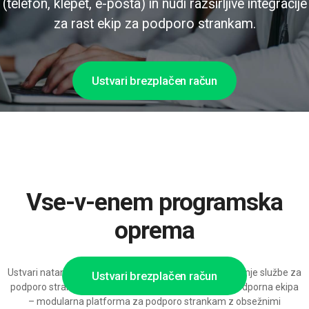
(telefon, klepet, e-pošta) in nudi razširljive integracije
za rast ekip za podporo strankam.
Ustvari brezplačen račun
Vse-v-enem programska
oprema
Ustvari natanko takšno okolje za rezervacije in upravljanje službe za
Ustvari brezplačen račun
podporo strankam, kot ga resnično potrebuje tvoja podporna ekipa
– modularna platforma za podporo strankam z obsežnimi