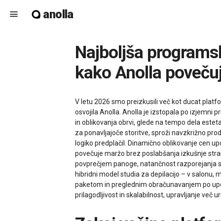
anolla
menu
Najboljša programska oprema za salone za depilacijo v letu 2026 –
kako Anolla povečuj
V letu 2026 smo preizkusili več kot ducat platf
osvojila Anolla. Anolla je izstopala po izjemni pr
in oblikovanja obrvi, glede na tempo dela esteta
za ponavljajoče storitve, sproži navzkrižno pro
logiko predplačil. Dinamično oblikovanje cen up
povečuje maržo brez poslabšanja izkušnje strank
povprečjem panoge, natančnost razporejanja se j
hibridni model studia za depilacijo – v salonu, 
paketom in preglednim obračunavanjem po uporab
prilagodljivost in skalabilnost, upravljanje več