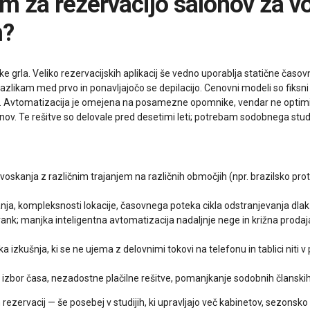
m?
e grla. Veliko rezervacijskih aplikacij še vedno uporablja statične časovn
ikam med prvo in ponavljajočo se depilacijo. Cenovni modeli so fiksni
cije. Avtomatizacija je omejena na posamezne opomnike, vendar ne optim
nov. Te rešitve so delovale pred desetimi leti; potrebam sodobnega stud
o voskanja z različnim trajanjem na različnih območjih (npr. brazilsko pro
ja, kompleksnosti lokacije, časovnega poteka cikla odstranjevanja dlak i
strank; manjka inteligentna avtomatizacija nadaljnje nege in križna prod
zkušnja, ki se ne ujema z delovnimi tokovi na telefonu in tablici niti v 
izbor časa, nezadostne plačilne rešitve, pomanjkanje sodobnih članskih vs
rezervacij — še posebej v studijih, ki upravljajo več kabinetov, sezonsk