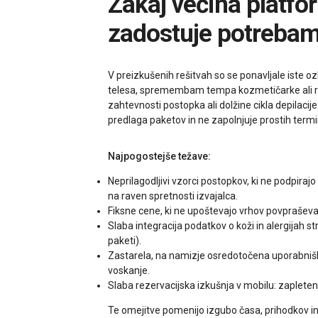
Zakaj večina platform za rezervacijo salonov za voskanje še vedno ne
zadostuje potreba
V preizkušenih rešitvah so se ponavljale iste ozk
telesa, spremembam tempa kozmetičarke ali razl
zahtevnosti postopka ali dolžine cikla depila
predlaga paketov in ne zapolnjuje prostih termi
Najpogostejše težave:
Neprilagodljivi vzorci postopkov, ki ne podpiraj
na raven spretnosti izvajalca.
Fiksne cene, ki ne upoštevajo vrhov povpraševan
Slaba integracija podatkov o koži in alergijah 
paketi).
Zastarela, na namizje osredotočena uporabniška i
voskanje.
Slaba rezervacijska izkušnja v mobilu: zapleten 
Te omejitve pomenijo izgubo časa, prihodkov in 