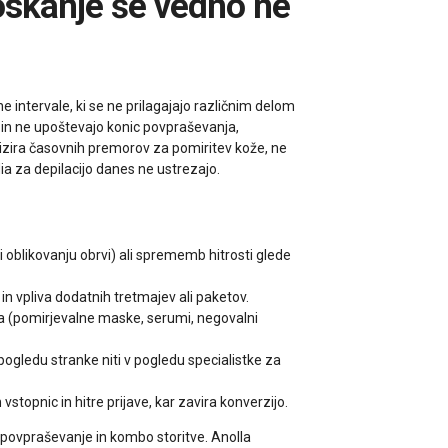
e intervale, ki se ne prilagajajo različnim delom
 in ne upoštevajo konic povpraševanja,
izira časovnih premorov za pomiritev kože, ne
ia za depilacijo danes ne ustrezajo.
ti oblikovanju obrvi) ali sprememb hitrosti glede
n vpliva dodatnih tretmajev ali paketov.
aja (pomirjevalne maske, serumi, negovalni
pogledu stranke niti v pogledu specialistke za
topnic in hitre prijave, kar zavira konverzijo.
o povpraševanje in kombo storitve. Anolla