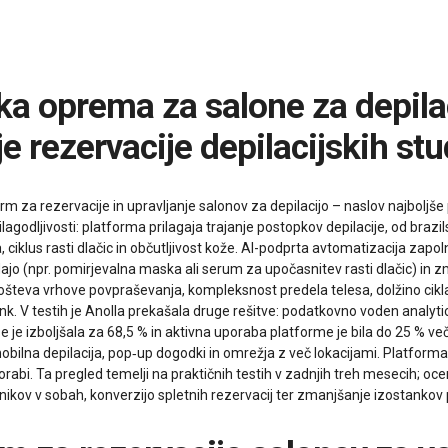
e rezervacije depilacijskih stu
orm za rezervacije in upravljanje salonov za depilacijo – naslov najbol
ilagodljivosti: platforma prilagaja trajanje postopkov depilacije, od brazi
, ciklus rasti dlačic in občutljivost kože. AI-podprta avtomatizacija zapo
dajo (npr. pomirjevalna maska ali serum za upočasnitev rasti dlačic) in
ošteva vrhove povpraševanja, kompleksnost predela telesa, dolžino cikla 
. V testih je Anolla prekašala druge rešitve: podatkovno voden analytics 
e izboljšala za 68,5 % in aktivna uporaba platforme je bila do 25 % večj
mobilna depilacija, pop‑up dogodki in omrežja z več lokacijami. Platform
i. Ta pregled temelji na praktičnih testih v zadnjih treh mesecih; oce
 urnikov v sobah, konverzijo spletnih rezervacij ter zmanjšanje izostanko