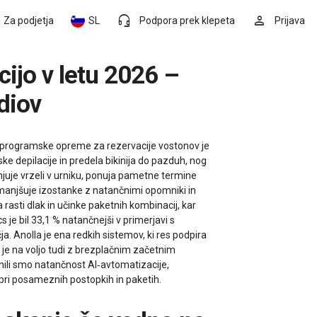
headset_mic
person
Za podjetja
SL
Podpora prek klepeta
Prijava
diov
jše programske opreme za rezervacije vostonov je
lske depilacije in predela bikinija do pazduh, nog
lnjuje vrzeli v urniku, ponuja pametne termine
 zmanjšuje izostanke z natančnimi opomniki in
rasti dlak in učinke paketnih kombinacij, kar
je bil 33,1 % natančnejši v primerjavi s
a. Anolla je ena redkih sistemov, ki res podpira
a je na voljo tudi z brezplačnim začetnim
nili smo natančnost AI‑avtomatizacije,
v pri posameznih postopkih in paketih.