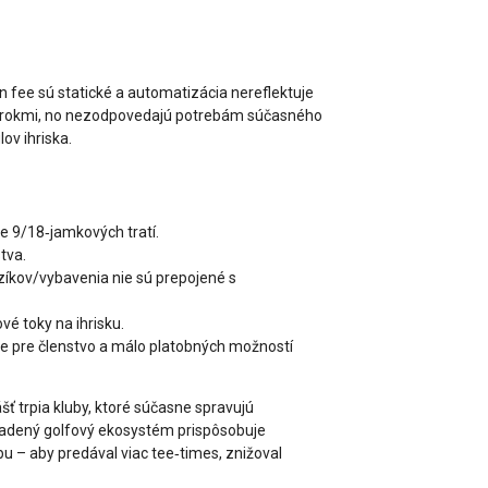
 fee sú statické a automatizácia nereflektuje
imi rokmi, no nezodpovedajú potrebám súčasného
ov ihriska.
e 9/18‑jamkových tratí.
tva.
zíkov/vybavenia nie sú prepojené s
é toky na ihrisku.
e pre členstvo a málo platobných možností
 trpia kluby, ktoré súčasne spravujú
I‑riadený golfový ekosystém prispôsobuje
ubu – aby predával viac tee‑times, znižoval