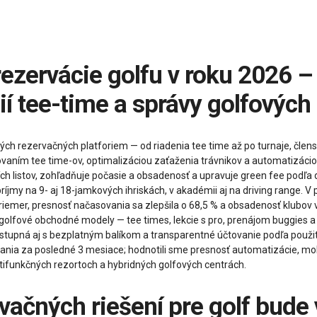
í tee-time a správy golfových
ých rezervačných platforiem — od riadenia tee time až po turnaje, členst
novaním tee time-ov, optimalizáciou zaťaženia trávnikov a automatizáci
ích listov, zohľadňuje počasie a obsadenosť a upravuje green fee podľa
my na 9- aj 18-jamkových ihriskách, v akadémii aj na driving range. V p
riemer, presnosť načasovania sa zlepšila o 68,5 % a obsadenosť klubov vz
olfové obchodné modely — tee times, lekcie s pro, prenájom buggies a v
tupná aj s bezplatným balíkom a transparentné účtovanie podľa použitia
nia za posledné 3 mesiace; hodnotili sme presnosť automatizácie, mobil
ltifunkčných rezortoch a hybridných golfových centrách.