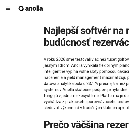
anolla
menu
Najlepší softvér na rezervácie golfu v roku 2026 – ako Anolla formuje
budúcnosť rezerváci
V roku 2026 sme testovali viac než tucet golfov
jasným lídrom. Anolla vynikala flexibilným plá
inteligentne vypĺňa voľné sloty pomocou čakac
nacenenie a yield management maximalizujú príj
dátová analytika bola o 33,1 % presnejšia než p
systémov Anolla skutočne podporuje hybridné g
fungujú v jednom ekosystéme. Platforma je dos
vychádza z praktického porovnávacieho testova
sledovali výkonnosť v tradičných kluboch aj mu
Prečo väčšina rezervačných riešení pre golf bude v roku 2026 stále