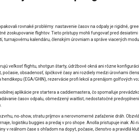
akovali rovnaké problémy: nastavenie časov na odpaly je rigidné, green
ntné zoskupovanie flightov. Tieto prístupy mohli fungovať pred desiat
í, turnajovému kalendáru, členským úrovniam a správe viacerých modul
jú veľkosť flightu, shotgun štarty, údržbové okná ani rôzne konfiguráci
, počasie, obsadenosť, špičkové časy ani rozdiely medzi úrovňami člens
 hendikepu (EGA/GHIN), rezervácie profi lekcií a prenájom golfových vo
bilnej aplikácie pre startera a caddiemastera, čo spomaľuje prevádzkov
ľadávanie časov odpalu, obmedzený waitlist, nedostatočné predvyplneni
.
vrhu, no‑show, stratu príjmov a nerovnomerné zaťaženie dráh. Obzvlášť
rnaje, logistiku buggies a predaj v pro shope. Anolla pristupuje inak: A
stiny v reálnom čase s ohľadom na dopyt, počasie, členstvo a pravidlá kl