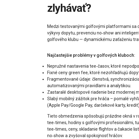
zlyhávať?
Medzi testovanými golfovými platformami sa op
výkyvy dopytu, prevenciu no‑show ani intelige
golfového klubu — dynamickému zaťaženiu trat
Najčastejšie problémy v golfových kluboch:
Nepružné nastavenia tee‑časov, ktoré nepodporu
Fixné ceny green fee, ktoré nezohľadňujú dopyt
Fragmentované údaje: členstvá, synchronizácia
automatizovanými pravidlami a analytikou.
Zastaralé desktopové riadenie bez modernej mo
Slabý mobilný zážitok pre hráča – pomalé vyh
(Apple Pay/Google Pay, darčekové karty, kredit)
Tieto obmedzenia spôsobujú prázdne okná v roz
tee‑times, hodiny s golfovými profesionálmi, tu
tee‑times, ceny, skladanie flightov a čakacie li
no‑show a zvyšoval spokojnosť hráčov.