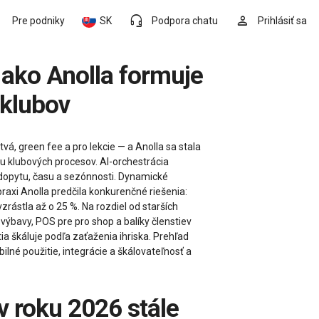
headset_mic
person
Pre podniky
SK
Podpora chatu
Prihlásiť sa
 klubov
vá, green fee a pro lekcie — a Anolla sa stala
ou klubových procesov. AI-orchestrácia
 dopytu, času a sezónnosti. Dynamické
raxi Anolla predčila konkurenčné riešenia:
rástla až o 25 %. Na rozdiel od starších
ýbavy, POS pre pro shop a balíky členstiev
 škáluje podľa zaťaženia ihriska. Prehľad
né použitie, integrácie a škálovateľnosť a