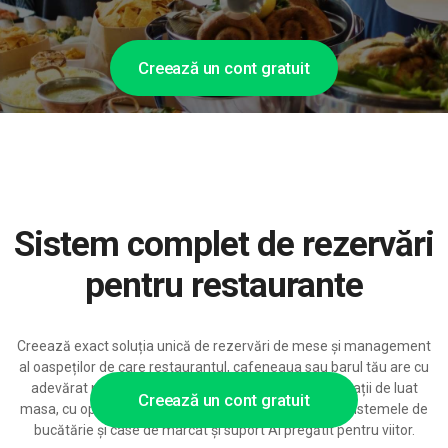
Creează un cont gratuit
Sistem complet de rezervări
pentru restaurante
Creează exact soluția unică de rezervări de mese și management
al oaspeților de care restaurantul, cafeneaua sau barul tău are cu
adevărat nevoie – o platformă modulară pentru locații de luat
Creează un cont gratuit
masa, cu opțiuni extinse de configurare, integrări cu sistemele de
bucătărie și case de marcat și suport AI pregătit pentru viitor.