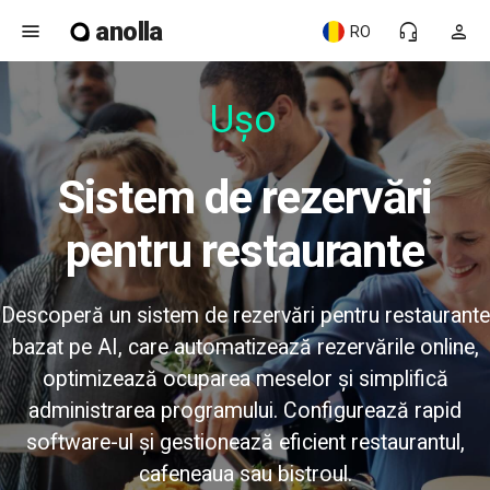
anolla
menu
headset_mic
person
RO
Ușor
Sistem de rezervări
pentru restaurante
Descoperă un sistem de rezervări pentru restaurante
bazat pe AI, care automatizează rezervările online,
optimizează ocuparea meselor și simplifică
administrarea programului. Configurează rapid
software-ul și gestionează eficient restaurantul,
cafeneaua sau bistroul.