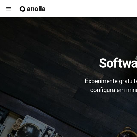
anolla
menu
Softw
Experimente gratuit
configura em minu