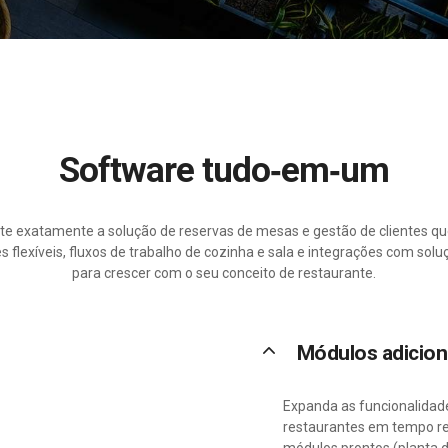
Software tudo‑em‑um
nte exatamente a solução de reservas de mesas e gestão de clientes q
 flexíveis, fluxos de trabalho de cozinha e sala e integrações com sol
para crescer com o seu conceito de restaurante.
keyboard_arrow_up
Módulos adicion
Expanda as funcionalidad
restaurantes em tempo re
módulos prontos (planta de