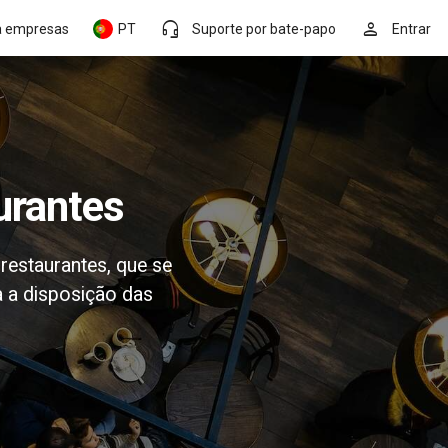
headset_mic
person
a empresas
PT
Suporte por bate-papo
Entrar
aurantes
restaurantes, que se
a a disposição das