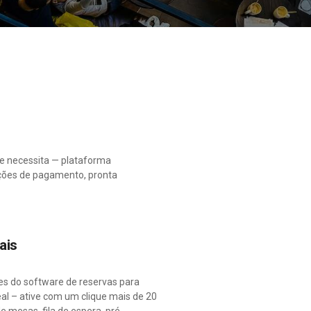
ue necessita — plataforma
uções de pagamento, pronta
ais
es do software de reservas para
al – ative com um clique mais de 20
 mesas, fila de espera, pré-