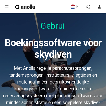
anolla
menu
headset_mic
person
NL
Gebruik
Boekingssoftware voor
skydiven
Met Anolla regel je parachutesprongen,
tandemsprongen, instructeurs, vliegtijden en
materiaal in één gebruiksvriendelijke
boekingssoftware. Combineer een slim
reserveringssysteem met planningssoftware voor
minder administratie en een soepelere skydive-