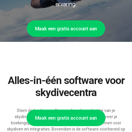
ervaring.
Maak een gratis account aan
Alles-in-één software voor
skydivecentra
Stem de boekingssoftware af op de werkwijze van je
skydivecentrum. Met de modulaire opzet configureer je
Maak een gratis account aan
boekingsprocessen, sprongactiviteiten, cadeaubonnen voor
skydiven en integraties. Bovendien is de software voorbereid op